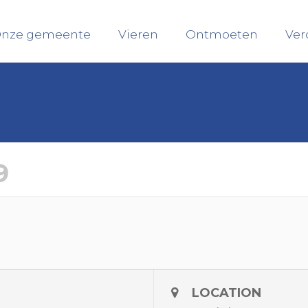
nze gemeente
Vieren
Ontmoeten
Ver
9
LOCATION