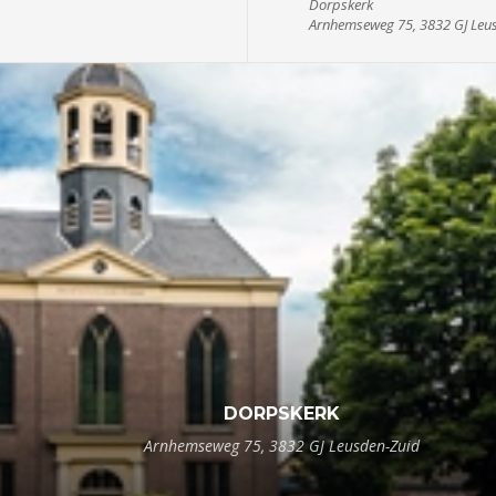
Dorpskerk
Arnhemseweg 75, 3832 GJ Leu
DORPSKERK
Arnhemseweg 75, 3832 GJ Leusden-Zuid