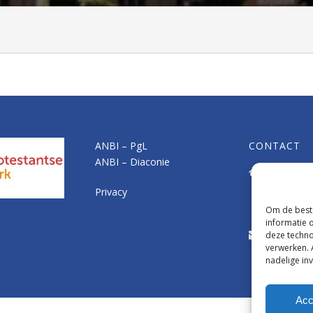
ANBI – PgL
CONTACT
ANBI – Diaconie
Kerkelijk 
Marcuske
Privacy
Asschatte
Om de beste
3831 JJ L
informatie 
kerkelijk
deze techno
verwerken. 
nadelige in
Acc