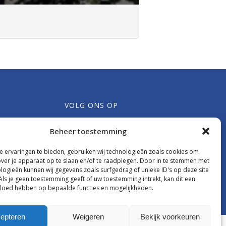
VOLG ONS OP
Bureau,
Beheer toestemming
rk
rweg 1
 ervaringen te bieden, gebruiken wij technologieën zoals cookies om
eusden
over je apparaat op te slaan en/of te raadplegen. Door in te stemmen met
bureau@pgleusden.nl
logieën kunnen wij gegevens zoals surfgedrag of unieke ID's op deze site
Als je geen toestemming geeft of uw toestemming intrekt, kan dit een
vloed hebben op bepaalde functies en mogelijkheden.
epteren
Weigeren
Bekijk voorkeuren