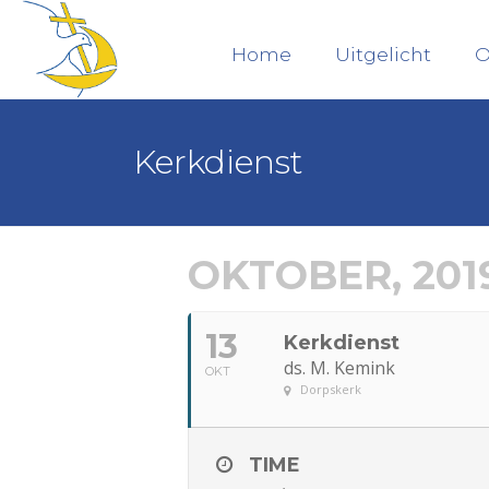
Home
Uitgelicht
O
Kerkdienst
OKTOBER, 201
13
Kerkdienst
ds. M. Kemink
OKT
Dorpskerk
TIME